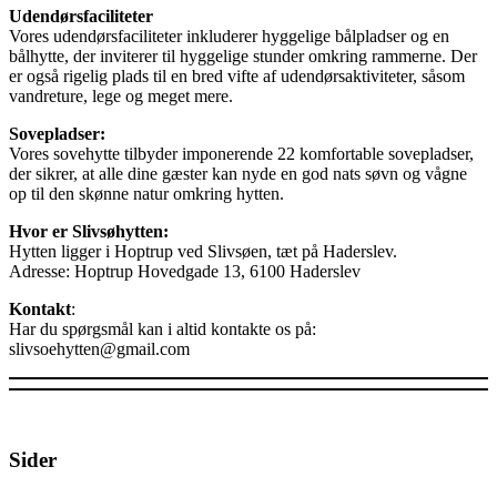
Udendørsfaciliteter
Vores udendørsfaciliteter inkluderer hyggelige bålpladser og en
bålhytte, der inviterer til hyggelige stunder omkring rammerne. Der
er også rigelig plads til en bred vifte af udendørsaktiviteter, såsom
vandreture, lege og meget mere.
Sovepladser:
Vores sovehytte tilbyder imponerende 22 komfortable sovepladser,
der sikrer, at alle dine gæster kan nyde en god nats søvn og vågne
op til den skønne natur omkring hytten.
Hvor er Slivsøhytten:
Hytten ligger i Hoptrup ved Slivsøen, tæt på Haderslev.
Adresse: Hoptrup Hovedgade 13, 6100 Haderslev
Kontakt
:
Har du spørgsmål kan i altid kontakte os på:
slivsoehytten@gmail.com
Sider