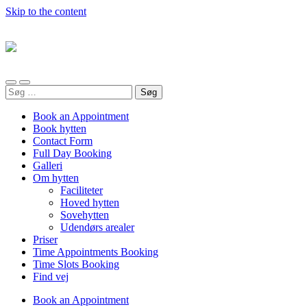
Skip to the content
Toggle
Toggle
Søg
mobile
search
efter:
menu
field
Book an Appointment
Book hytten
Contact Form
Full Day Booking
Galleri
Om hytten
Faciliteter
Hoved hytten
Sovehytten
Udendørs arealer
Priser
Time Appointments Booking
Time Slots Booking
Find vej
Book an Appointment