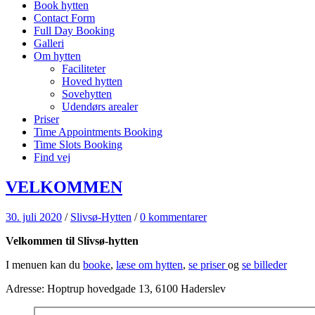
Book hytten
Contact Form
Full Day Booking
Galleri
Om hytten
Faciliteter
Hoved hytten
Sovehytten
Udendørs arealer
Priser
Time Appointments Booking
Time Slots Booking
Find vej
VELKOMMEN
30. juli 2020
/
Slivsø-Hytten
/
0 kommentarer
Velkommen til Slivsø-hytten
I menuen kan du
booke
,
læse om hytten
,
se priser
og
se billeder
Adresse: Hoptrup hovedgade 13, 6100 Haderslev